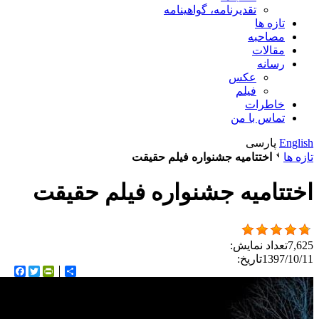
تقدیرنامه، گواهینامه
تازه ها
مصاحبه
مقالات
رسانه
عکس
فیلم
خاطرات
تماس با من
English
پارسی
تازه ها
اختتامیه جشنواره فیلم حقیقت
اختتامیه جشنواره فیلم حقیقت
7,625
تعداد نمایش:
1397/10/11
تاریخ:
اشتراک
Twitter
rintFriendly
ebook