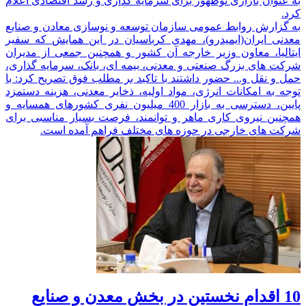
به عنوان بازاری نوظهور برای سرمایه گذاری و رشد اقتصادی اعلام
کرد.
به گزارش روابط عمومی سازمان توسعه و نوسازی معادن و صنایع
معدنی ایران(ایمیدرو)، مهدی کرباسیان در این همایش که سفیر
ایتالیا،‌ معاون وزیر خارجه آن کشور و همچنین جمعی از مدیران
شرکت های بزرگ صنعتی و معدنی، بیمه ای،‌ بانک،‌ سرمایه گذاری،
حمل و نقل و... حضور داشتند با تاکید بر مطلب فوق تصریح کرد: با
توجه به امکانات انرژی،‌ مواد اولیه،‌ ذخایر معدنی،‌ هزینه دستمزد
پایین، دسترسی به بازار 400 میلیون نفری کشورهای همسایه و
همچنین نیروی کاری ماهر و توانمند،‌ فرصت بسیار مناسبی برای
شرکت های خارجی در حوزه های مختلف فراهم آمده است.
10 اقدام نخستین در بخش معدن و صنایع