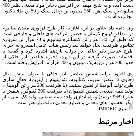
دست آمده و به نتایج مهمی در افزایش ذخایر مواد معدنی نظیر 400
میلیون تن سنگ آهن، 350 میلیون تن زغال سنگ و 50 تن طلا تاکنون
انجامیده است.
وی ادامه داد: علاوه بر این، آغاز به کار طرح فرآوری معدن تیتانیوم
در منطقه کهنوج کرمان با حضور شرکت های داخلی و خارجی است
که طبق آن، 130 هزار تن کنسانتره تیتانیوم و 70 هزار تن سرباره
تیتانیوم ظرفیت ایجاد خواهد شد رئیس هیات عامل ایمیدرو به اجرای
طرح عناصر نادر خاکی در دولت یازدهم اشاره کرد و گفت: با
اقدامات صورت گرفته در این دوره، ذخیره عناصر نادر خاکی از
حدود 300 هزار تن به یک میلیون و 200 هزار تن افزایش یافته است.
وی افزود: تولید شمش عناصر نادر خاکی با عنوان میش متال
(حاوی 4 عنصر سریم، لانتانیوم، نئودینیوم و ایتریم)، فعال سازی
طرح تولید آلومینا از نفلین سینیت (با ظرفیت 200 هزار تن آلومینا) ،
تولید نیمه صنعتی شمش آنتیموان (با ظرفیت 300 کیلوگرم شمش با
عیار 96/99 درصد) و راه اندازی واحد نیمه صنعتی تولید کک نفتی ، از
دیگر نخستین های معدنی و صنایع معدنی دولت یازدهم است.
منبع: IMIDRO
اخبار مرتبط