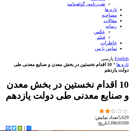
تقدیرنامه، گواهینامه
تازه ها
مصاحبه
مقالات
رسانه
عکس
فیلم
خاطرات
تماس با من
English
پارسی
تازه ها
10 اقدام نخستین در بخش معدن و صنایع معدنی طی
دولت یازدهم
10 اقدام نخستین در بخش معدن
و صنایع معدنی طی دولت یازدهم
5,629
تعداد نمایش:
1396/03/09
تاریخ:
اشتراک
Twitter
rintFriendly
ebook