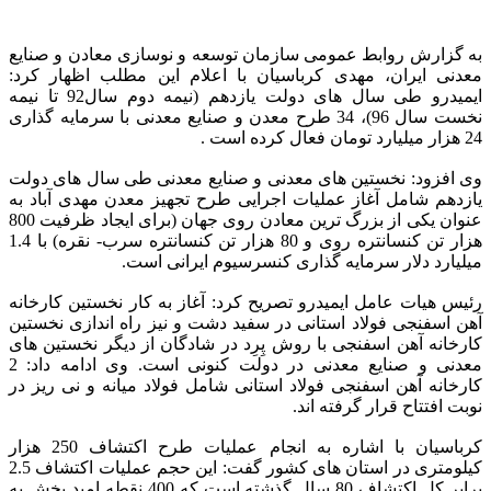
به گزارش روابط عمومی سازمان توسعه و نوسازی معادن و صنایع
معدنی ایران، مهدی کرباسیان با اعلام این مطلب اظهار کرد:
ایمیدرو طی سال های دولت یازدهم (نیمه دوم سال92 تا نیمه
نخست سال 96)، 34 طرح معدن و صنایع معدنی با سرمایه گذاری
24 هزار میلیارد تومان فعال کرده است .
وی افزود: نخستین های معدنی و صنایع معدنی طی سال های دولت
یازدهم شامل آغاز عملیات اجرایی طرح تجهیز معدن مهدی آباد به
عنوان یکی از بزرگ ترین معادن روی جهان (برای ایجاد ظرفیت 800
هزار تن کنسانتره روی و 80 هزار تن کنسانتره سرب- نقره) با 1.4
میلیارد دلار سرمایه گذاری کنسرسیوم ایرانی است.
رئیس هیات عامل ایمیدرو تصریح کرد: آغاز به کار نخستین کارخانه
آهن اسفنجی فولاد استانی در سفید دشت و نیز راه اندازی نخستین
کارخانه آهن اسفنجی با روش پِرِد در شادگان از دیگر نخستین های
معدنی و صنایع معدنی در دولت کنونی است. وی ادامه داد: 2
کارخانه آهن اسفنجی فولاد استانی شامل فولاد میانه و نی ریز در
نوبت افتتاح قرار گرفته اند.
کرباسیان با اشاره به انجام عملیات طرح اکتشاف 250 هزار
کیلومتری در استان های کشور گفت: این حجم عملیات اکتشاف 2.5
برابر کل اکتشاف 80 سال گذشته است که 400 نقطه امید بخش به