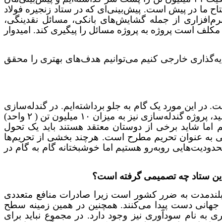
ح ما در پیش است. پیش‌بینی‌ای که در ستاد زنجیره فولاد
ا کمی مشکلات نرم‌افزاری از جمله گشایش‌های بانکی، مسائل نقدینگی،
 مکلف است پروژه به پروژه مسائل را پیگیری کند. امیدوار
بتوانیم سرمایه‌گذاری خارجی کنیم می‌توانیم هدف‌های بهتری را محقق
گر در دست ساخت است. در این مورد یک گام به جلو برداشته‌ایم. در گندله‌سازی
و کنسانتره‌سازی نیز شرکت‌های ایرانی مشغول به کار هستند. در سنگان، کنسانتره ۵/۲ میلیون تنی به بهره‌برداری رسید، پروژه گندله‌سازی نیز به میزان ۱۰ میلیون تن ( ۲ واحد)
یم اما شاید برخی از دوستان معتقد هستند باید یک تحول
بحثی به عنوان تحریم مطرح است. هرچند بخشی از تحریم‌ها
ودیت‌هایی رو‌به‌رو هستیم اما خوشبختانه گام ‌به گام در
 این ستاد چه تصمیمی گرفته است؟
 بلندمدت به ضرر کشور است زیرا صادرات منافع متعددی
ر جهانی دست پیدا می‌کنند. همچنین در همین زمینه سطح
ی به نام سودآوری نیز وجود دارد. در مجموع نباید برای