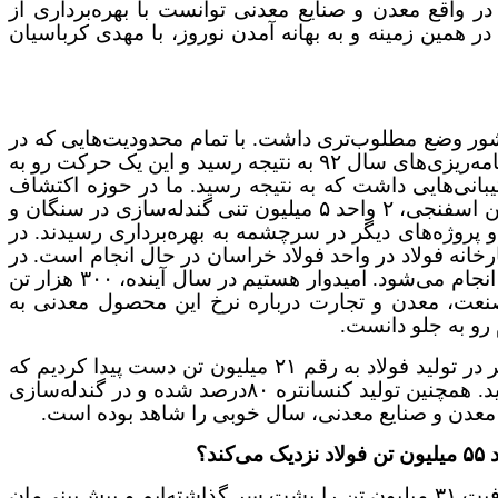
واقع معدن و صنایع معدنی توانست با بهره‌برداری از
ایگاه خود را در اقتصاد پررنگ‌تر از گذشته کند. پیش‌بینی می‌شود سال ۹۷ بهتر از سال ۹۶ باشد. در همین زمینه و به بهانه آمدن نوروز، با مهدی کرباسیان
 کشور وضع مطلوب‌تری داشت. با تمام محدودیت‌هایی که در
سال ۹۶ در این حوزه وجود داشت این حوزه توانست به خوبی حرکت کند. یکی از دلایل آن است که در سال ۱۳۹۶، برنامه‌ریزی‌های سال ۹۲ به نتیجه رسید و این یک حرکت رو به
تیبانی‌هایی داشت که به نتیجه رسید. ما در حوزه اکتشاف
خوشبختانه عملکرد موفقی داشتیم و نتایج بسیار خوبی حاصل شد. تعدادی از پروژه‌ها از جمله۴ طرح از پروژه‌های آهن اسفنجی، ۲ واحد ۵ میلیون تنی گندله‌سازی در سنگان و
د و پروژه‌های دیگر در سرچشمه به بهره‌برداری رسیدند. در
رخانه فولاد در واحد فولاد خراسان در حال انجام است. در
حوزه آلومینیوم نیز پروژه آلومینیوم جنوب(سالکو) با قوت در حال پیشرفت است و بر اساس زمان‌بندی، کارها در آن انجام می‌شود. امیدوار هستیم در سال آینده، ۳۰۰ هزار تن
نعت، معدن و تجارت درباره نرخ این محصول معدنی به
 رو به جلو دانست.
در حوزه صادرات نیز وضعیت خوبی را شاهد بودیم. برای نمونه صادرات فولاد با ۸ میلیون تن رکورد زد. از سویی دیگر در تولید فولاد به رقم ۲۱ میلیون تن دست پیدا کردیم که
بسیار خوب است. با توجه به اینکه هنوز رکود در ساختمان‌سازی وجود دارد، ظرفیت تولید فولاد به ۳۳ میلیون تن رسید. همچنین تولید کنسانتره ۸۰درصد شده و در گندله‌سازی
؟
در سال ۱۳۹۶، همانطور که اشاره شد، یک گام بزرگ برای رسیدن به تولید ۵۵ میلیون تن برداشته شده است. ما ظرفیت ۳۱ میلیون تن را پشت سر گذاشته‌ایم و پیش‌بینی‌مان