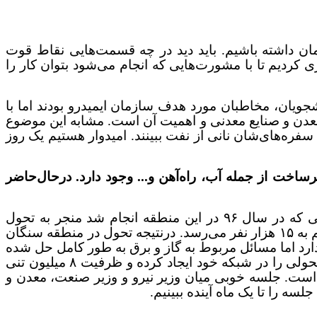
ی‌رسد باید بعد از ۴ سال یک بازتعریف از حوزه خودمان داشته باشیم. باید دید در چه قسمت‌هایی نقاط قوت
زی کردیم تا با مشورت‌هایی که انجام می‌شود بتوان کار را
ویان، مخاطبان مورد هدف سازمان ایمیدرو بودند اما با
با موضوع معدن و صنایع معدنی و اهمیت آن است. مشابه این موضوع
فره‌های‌شان نانی از نفت ببینند. امیدوار هستیم یک روز
اخت از جمله آب، راه‌آهن و... وجود دارد. درحال‌حاضر
یکی از افتخارهای دولت یازدهم و دوازدهم، فعال‌سازی حوزه سنگان است. فعال شدن این حوزه و بهره‌برداری‌هایی که در سال ۹۶ در این منطقه انجام شد منجر به تحول
منطقه سنگان شد. امروز بیش از ۴ هزار نفر به طور مستقیم مشغول به کار هستند و این عدد در اشتغال غیر مستقیم به ۱۵ هزار نفر می‌رسد. درنتیجه تحول در منطقه سنگان
رد اما مسائل مربوط به گاز و برق به طور کامل حل شده
است. در زمینه راه آهن نیز مشکل جدی وجود دارد. جلسه‌های متعددی در این باره برگزار شده و قرار است راه‌آهن تحولی را در شبکه خود ایجاد کرده و ظرفیت ۸ میلیون تنی
 است. جلسه خوبی میان وزیر نیرو و وزیر صنعت، معدن و
 را تا یک ماه آینده ببینیم.