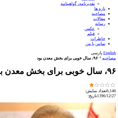
تقدیرنامه، گواهینامه
تازه ها
مصاحبه
مقالات
رسانه
عکس
فیلم
خاطرات
تماس با من
English
پارسی
مصاحبه
۹۶‌، سال خوبی برای بخش معدن بود
۹۶‌، سال خوبی برای بخش معدن بود
6,146
تعداد نمایش:
1396/12/27
تاریخ: