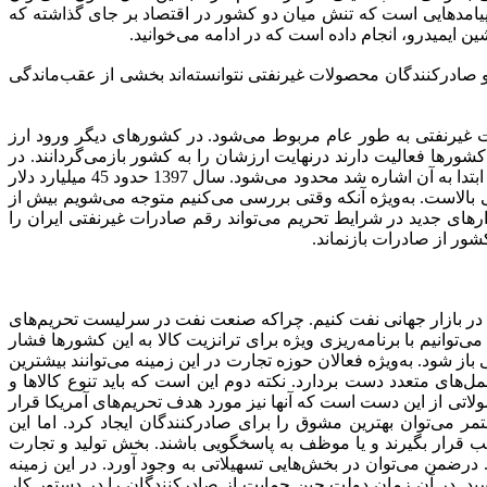
ه پیامدهایی است که تنش میان دو کشور در اقتصاد بر جای گذاشته که
 ایمیدرو، انجام داده است که در ادامه می‌خوانید.
و صادرکنندگان محصولات غیرنفتی نتوانسته‌اند بخشی از عقب‌ماندگی
ت غیرنفتی به طور عام مربوط می‌شود. در کشورهای دیگر ورود ارز
کشورها فعالیت دارند درنهایت ارزشان را به کشور بازمی‌گردانند. در
کشور ما این دو مورد در حدی ناچیز است که نمی‌توان در آمار و گزارش‌ها به آن استناد کرد. درنتیجه درآمد ارزی ایران به همان دو مقوله که ابتدا به آن اشاره شد محدود می‌شود. سال 1397 حدود 45 میلیارد دلار
شور برای صادرات غیرنفتی بالاست. به‌ویژه آنکه وقتی بررسی می‌کنیم متوجه می‌شویم بیش از
یجاد بازارهای جدید در شرایط تحریم می‌تواند رقم صادرات غیرنفتی ایران را
کشور از صادرات بازنماند.
 در بازار جهانی نفت کنیم. چراکه صنعت نفت در سرلیست تحریم‌های
‌توانیم با برنامه‌ریزی ویژه برای ترانزیت کالا به این کشورها فشار
 شود. به‌ویژه فعالان حوزه تجارت در این زمینه می‌توانند بیشترین
‌های متعدد دست بردارد. نکته دوم این است که باید تنوع کالاها و
تی از این دست است که آنها نیز مورد هدف تحریم‌های آمریکا قرار
ر می‌توان بهترین مشوق را برای صادرکنندگان ایجاد کرد. اما این
 قرار بگیرند و یا موظف به پاسخگویی باشند. بخش تولید و تجارت
. درضمن می‌توان در بخش‌هایی تسهیلاتی به وجود آورد. در این زمینه
ن‌تر از شش درصد رسید. در آن زمان دولت چین حمایت از صادرکنندگان را در دستور کار