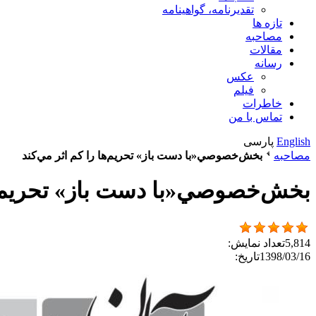
تقدیرنامه، گواهینامه
تازه ها
مصاحبه
مقالات
رسانه
عکس
فیلم
خاطرات
تماس با من
English
پارسی
مصاحبه
بخش‌خصوصي«با دست باز» تحريم‌ها را كم اثر مي‌كند
بخش‌خصوصي«با دست باز» تحريم‌ها
5,814
تعداد نمایش:
1398/03/16
تاریخ: