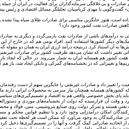
جم صادرات و بی‌‌علاقگی سرمایه‌گذاران برای فعالیت در ایران از جمل
ان» گفت‌وگویی با مهدی کرباسیان، تحلیلگر مسائل اقتصادی و رئیس پیشین
 داده است، هنوز جایگزین مناسبی برای صادرات طلای سیاه پیدا نشده 
ن کاهش صادرات نفت کشور وجود دارد؟
کی به درآمدهای ناشی از صادرات نفت بازمی‌گردد و دیگری به صادرا
کمک‌های دیگر کشورها استفاده کنند. افراد بومی هم که در خارج از این 
 غیرنفتی صورت گرفت که این رقم نسبت به سال 1396 میزانی تغییر داشت که نشان می‌دهد ظرفیت ک
ست که در این بین هفت کشور هم همسایه ایران به شمار می‌روند. در حالی که ا
حریم‌ها و تغییراتی که در بخشنامه‌های گمرکی و بانکی ایجاد شد، باز هم 
یت را تغییر داد و صادرات غیرنفتی را جایگزین سهم از دست رفته‌مان
نکه کشورهای همسایه همچنان نیاز مبرمی به محصولات ایرانی دارند ما می
 باید پای بخش خصوصی واقعی هم به اقتصاد و تصمیم‌گیری‌های سیاسی باز
رد و وقت آن فرارسیده که دولت از بخشنامه‌های موردی و دستورالعمل
 نفتی هستند و تمرکز دولت روی صنایع پتروشیمی، مس، فولاد و محصولا
ندگان امکان درآمدزایی وجود دارد و با تنظیم قوانین محکم و مستم
در صادرکنندگان به وجود می‌آورد که ممکن است هر لحظه تحت تعقیب
ان از اتحادیه صادراتی کمک گرفت و آنها را در تصمیم‌گیری‌ها دخیل کرد
 چین در سال 2015 دچار رکود اقتصادی شد و تولید ناخالص داخلی این کشور حتی به پایی