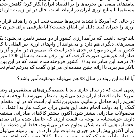
پیامدهای منفی این تحریم‌ها را بر اقتصاد ایران انکار کرد؛ کاهش ح
مستقیما با منابع ارزی ایران در ارتباط است. حال در این زمینه «آرم
در حالی که آمریکا با تشدید تحریم‌ها صنعت نفت ایران را هدف قرار
ارزی را جبران کنند. دلیل این اتفاق چیست؟ آیا ظرفیتی برای جبرا
باید توجه داشت که درآمد ارزی کشور از دو مسیر تامین می‌شود؛ ی
مسیرهای دیگری هم دارد و می‌توانند از وام‌های ارزی بین‌المللی یا 
صادرات
70 درصد این صادرات به 10 کشور فروخته شده ا
بالاتر هم ببرد. با ارائه چنین مقدمه‌ای می‌توان گفت که به‌رغم تمام ت
آیا ادامه این روند در سال 98 هم می‌تواند موفقیت‌آمیز باشد؟
بدیهی است که در سال جاری باید با تصمیم‌گیری‌های منطقی‌تری وضع
آمریکا علیه اقتصاد ایران دیده می‌شود. به نظر می‌رسد با توجه به ای
تحریم را به حداقل برسانیم. مهم‌ترین نکته این است که در این مقطع
کمک را به دولت انجام دهند. این بخش برای حرکت نیاز به اعتماد دا
محصولات صادراتی بیشتر شود. اکنون بیشتر کالاهای صادراتی مشتقه‌
دارند. خوشبختانه با توجه به قیمت ارزی که حاصل شده برای صادرکن
بخشنامه‌هایی که به شکل مداوم صادر می‌شوند، فقط این دغدغه را 
ایران اکنون بیش از هر چیزی به ثبات نیاز دارد. در این زمینه می‌تو
می‌توان یادآور شد که کشور