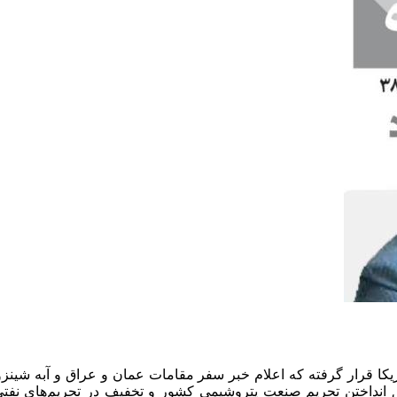
ریکا قرار گرفته که اعلام خبر سفر مقامات عمان و عراق و آبه شینزو
یق انداختن تحریم صنعت پتروشیمی کشور و تخفیف در تحریم‌های نفتی ب