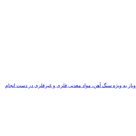
ن کوچک با هدف توسعه مناطق محروم از سال۹۶، گفت: این طرح، در معادن روباز به ویژه سنگ آهن، مواد معدنی فلزی و غیرفلزی در دست انجام