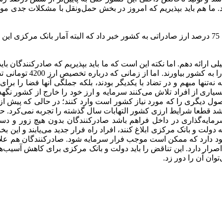
ی را متقبل شد. ما هم باید بپذیریم که امروز در بخش حمل‌ونقل با مشکلات جد
حدود یک ماه پیش وزیر امور اقتصادی و دارایی از عدم بازگشت حدود 75 درصد ارز صادراتی به کشور خبر 
لی ارائه دهم. اما نکته این است که ما باید بپذیریم که صادرکنندگان باید
نقش واردکننده را هم ایف
 نه‌تنها مبهم و در تضاد با یکدیگر بودند، بلکه جملگی آنها فضا را برا
یاری از افراد تلاش می‌کنند سرمایه و ارز خود را خارج از کشور نگه
صول دیگری را که مورد نیاز کشور است وارد کنند؛ در حالی که پیش از ا
ی‌گذشت. اگر این بخشنامه در فروردین سال 97 ابلاغ می‌شد قطعا شرایط ارزی کشور التهابات سال گ
 سرمایه‌گذاری در داخل فراهم باشد صادرکنندگان بدون هیچ زور و دس
و بانک مرکزی ابلاغ کنند، افراد راه فرار جدید می‌یابند و این بخشنام
دی وجود دارد که ممکن است موجب فرار سرمایه شود. صادرکنندگان هم علا
 اصرار دارد. این تناقض را باید دولت و بانک مرکزی برای کاهش آسیب‌
وان آن را دور زد.