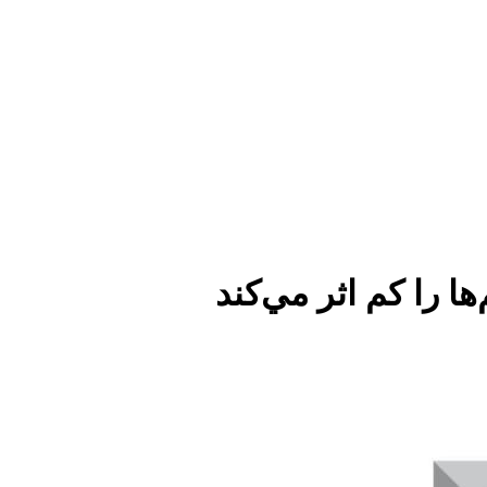
 را كم اثر مي‌كند