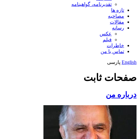
تقدیرنامه، گواهینامه
تازه ها
مصاحبه
مقالات
رسانه
عکس
فیلم
خاطرات
تماس با من
English
پارسی
صفحات ثابت
درباره من