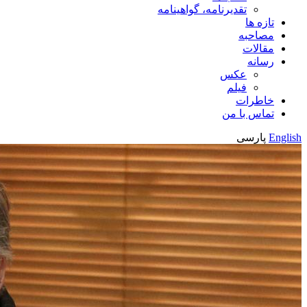
تقدیرنامه، گواهینامه
تازه ها
مصاحبه
مقالات
رسانه
عکس
فیلم
خاطرات
تماس با من
English
پارسی