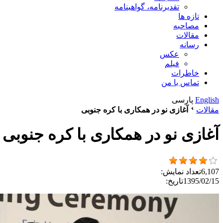
تقدیرنامه، گواهینامه
تازه ها
مصاحبه
مقالات
رسانه
عکس
فیلم
خاطرات
تماس با من
English
پارسی
مقالات
آغازی نو در همکاری با کره جنوبی
آغازی نو در همکاری با کره جنوبی
6,107
تعداد نمایش:
1395/02/15
تاریخ: