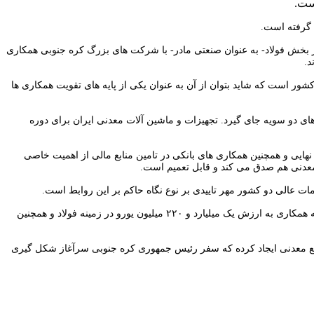
ست.
در بخش فولاد- به عنوان صنعتی مادر- با شرکت های بزرگ کره جنوبی همکاری
.
شور است که شاید بتوان از آن به عنوان یکی از پایه های تقویت همکاری ها
های دو سویه جای گیرد. تجهیزات و ماشین آلات معدنی ایران برای دوره
نهایی و همچنین همکاری های بانکی در تامین منابع مالی از اهمیت خاصی
ع معدنی هم صدق می کند و قابل تعمیم است.
ت عالی دو کشور مهر تاییدی بر نوع نگاه حاکم بر این روابط است.
در دیداری که روز گذشته با مدیر عامل و مدیران ارشد شرکت های «پوسکو» (POSCO) و «پوسکو- دوو» (POSCO DAEWOO )صورت پذیرفت، دو تفاهم نامه همکاری به ارزش یک میلیارد و ۲۲۰ میلیون یورو در زمینه فولاد و همچنین
یع معدنی ایجاد کرده که سفر رئیس جمهوری کره جنوبی سرآغاز شکل گیری