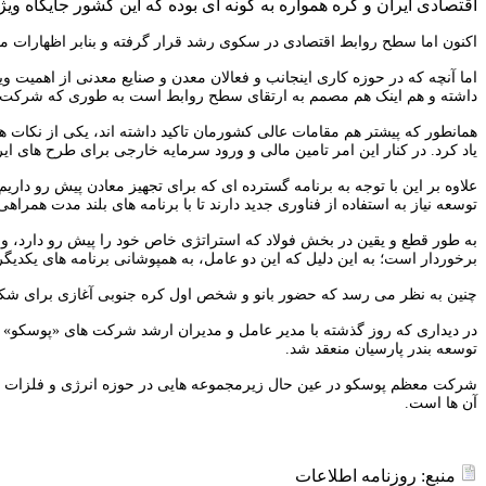
اقتصادی ایران و کره همواره به گونه ای بوده که این کشور جایگاه وی
اکنون اما سطح روابط اقتصادی در سکوی رشد قرار گرفته و بنابر اظهارات مقامات رسمی،‌ سند همکاری نزدیک ب
اما آنچه که در حوزه کاری اینجانب و فعالان معدن و صنایع معدنی از اهمیت
داشته و هم اینک هم مصمم به ارتقای سطح روابط است به طوری که شرکت های ا
همانطور که پیشتر هم مقامات عالی کشورمان تاکید داشته اند، یکی از نکات ه
یاد کرد. در کنار این امر تامین مالی و ورود سرمایه خارجی برای طرح های ا
علاوه بر این با توجه به برنامه گسترده ای که برای تجهیز معادن پیش رو دار
توسعه نیاز به استفاده از فناوری جدید دارند تا با برنامه های بلند مدت همراهی 
به طور قطع و یقین در بخش فولاد که استراتژی خاص خود را پیش رو دارد،‌ ور
برخوردار است؛ به این دلیل که این دو عامل،‌ به همپوشانی برنامه های یکدیگ
چنین به نظر می رسد که حضور بانو و شخص اول کره جنوبی‌ آغازی برای شکل گ
توسعه بندر پارسیان منعقد شد.
شرکت معظم پوسکو در عین حال زیرمجموعه هایی در حوزه انرژی و فلزات دا
آن ها است.
منبع: روزنامه اطلاعات