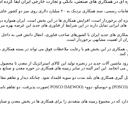
ژه ای در همکاری های صنعتی،‌ بانکی و تجارت خارجی ایران ایفا کرده ا
ه ۲۰ میلیارد دلاری روی میز دو کشور جای گرفته است.
 ویژه ای برخوردار است، افزایش همکاری ها در این بخش است. ایران همواره 
یرانی تمایل دارند در این شرایط از فناوری های جدید این عرصه بهره ببرند
مکاری های جدید ایران با کشورهای صاحب فناوری،‌ انتقال دانش فنی به داخل ک
یران از اهمیت مشابهی برخوردار است.
یم،‌ همکاری در این بخش هم با رعایت ملاحظات فوق می تواند در بسته همکاری 
کنند.
ود ماشین آلات جدید در زنجیره تولید این کالای استراتژیک از معدن تا محصول 
ر می انجامد. این امر البته در سایر زمینه های همکاری در حوزه معدن و صنای
یری همکاری های بلند مدت دو سویه قلمداد شود. چنانکه دیدار و تفاهم مقاما
رد که در مجموع زمینه های متعددی را برای همکاری ها در بخش معدن و صنا