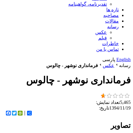
تقدیرنامه، گواهینامه
تازه ها
مصاحبه
مقالات
رسانه
عکس
فیلم
خاطرات
تماس با من
English
پارسی
رسانه
عکس
فرمانداری نوشهر - چالوس
فرمانداری نوشهر - چالوس
5,465
تعداد نمایش:
1394/11/19
تاریخ:
اشتراک
Twitter
rintFriendly
ebook
تصاویر