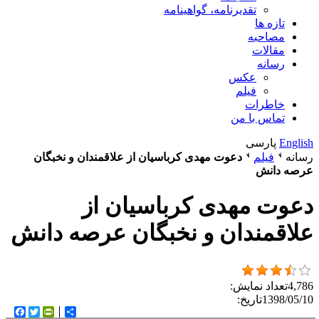
تقدیرنامه، گواهینامه
تازه ها
مصاحبه
مقالات
رسانه
عکس
فیلم
خاطرات
تماس با من
English
پارسی
رسانه
فیلم
دعوت مهدی کرباسیان از علاقمندان و نخبگان
عرصه دانش
دعوت مهدی کرباسیان از
علاقمندان و نخبگان عرصه دانش
4,786
تعداد نمایش:
1398/05/10
تاریخ:
اشتراک
Twitter
rintFriendly
ebook